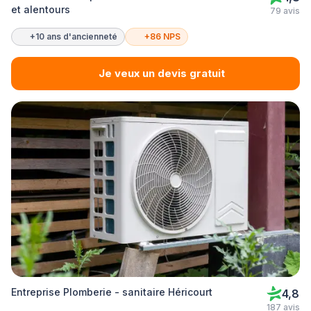
et alentours
79 avis
+10 ans d'ancienneté
+86 NPS
Je veux un devis gratuit
Entreprise Plomberie - sanitaire Héricourt
4,8
187 avis