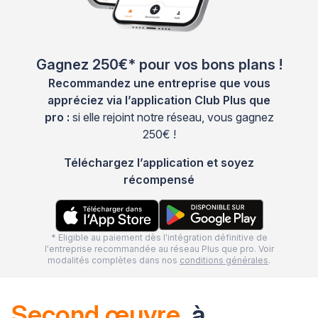
Gagnez 250€* pour vos bons plans !
Recommandez une entreprise que vous
appréciez via l’application Club Plus que
pro :
si elle rejoint notre réseau, vous gagnez
250€ !
Téléchargez l’application et soyez
récompensé
* Eligible au paiement dès l'intégration définitive de
l'entreprise recommandée au réseau Plus que pro. Voir
modalités complètes dans nos
conditions générales
.
Second œuvre
à