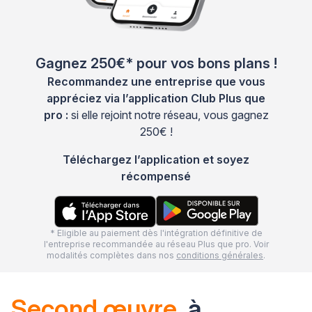
Gagnez 250€* pour vos bons plans !
Recommandez une entreprise que vous
appréciez via l’application Club Plus que
pro :
si elle rejoint notre réseau, vous gagnez
250€ !
Téléchargez l’application et soyez
récompensé
* Eligible au paiement dès l'intégration définitive de
l'entreprise recommandée au réseau Plus que pro. Voir
modalités complètes dans nos
conditions générales
.
Second œuvre
à