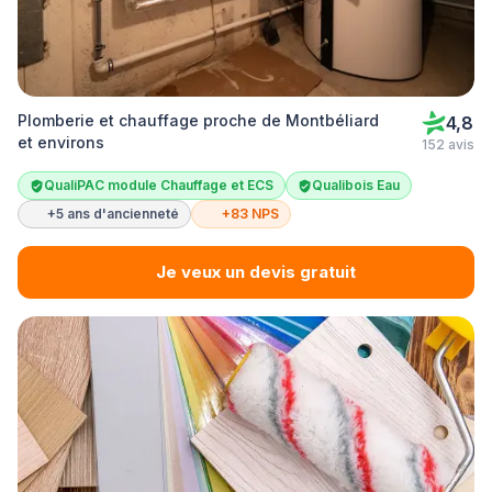
Plomberie et chauffage proche de Montbéliard
4,8
et environs
152 avis
QualiPAC module Chauffage et ECS
Qualibois Eau
+5 ans d'ancienneté
+83 NPS
Je veux un devis gratuit