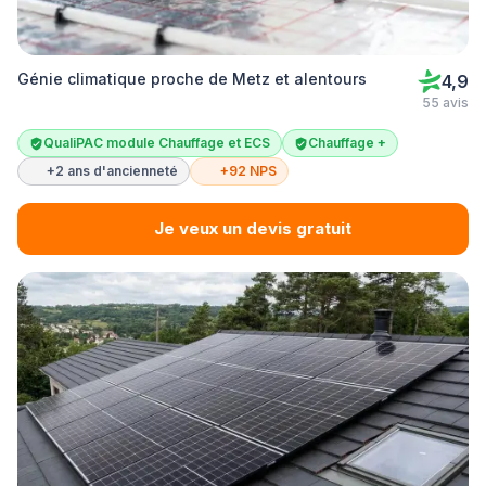
Génie climatique proche de Metz et alentours
4,9
55 avis
QualiPAC module Chauffage et ECS
Chauffage +
+2 ans d'ancienneté
+92 NPS
Je veux un devis gratuit