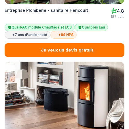
Entreprise Plomberie - sanitaire Héricourt
4,8
187 avis
QualiPAC module Chauffage et ECS
Qualibois Eau
+7 ans d'ancienneté
+89 NPS
Je veux un devis gratuit