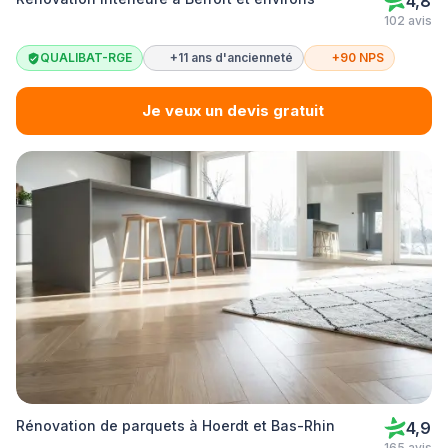
4,8
102 avis
QUALIBAT-RGE
+11 ans d'ancienneté
+90 NPS
Je veux un devis gratuit
Rénovation de parquets à Hoerdt et Bas-Rhin
4,9
165 avis